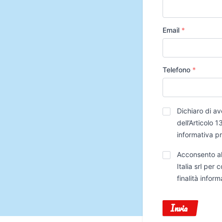
Email
*
Telefono
*
Privacy
*
Dichiaro di av
dell’Articolo
informativa p
Trattamento
Acconsento al
Dati
Italia srl per
finalità infor
Invia