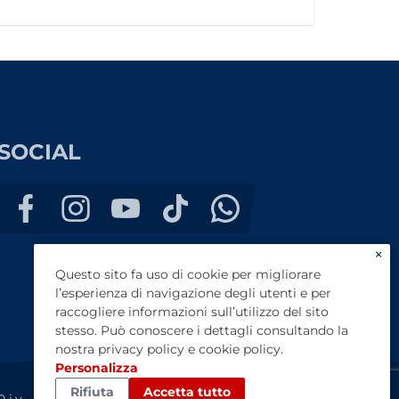
SOCIAL
×
Questo sito fa uso di cookie per migliorare
l’esperienza di navigazione degli utenti e per
raccogliere informazioni sull’utilizzo del sito
stesso. Può conoscere i dettagli consultando la
nostra
privacy policy
e
cookie policy
.
Personalizza
Rifiuta
Accetta tutto