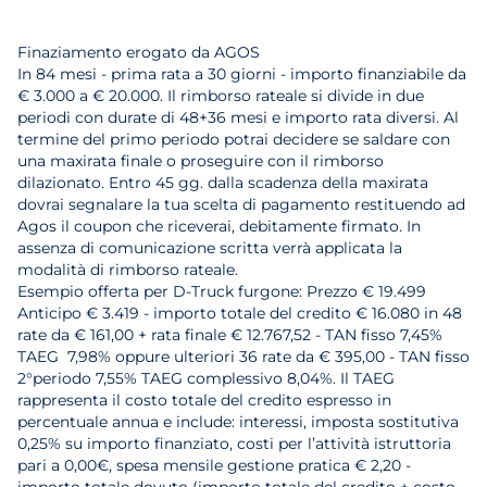
Finaziamento erogato da AGOS
In 84 mesi - prima rata a 30 giorni - importo finanziabile da
€ 3.000 a € 20.000. Il rimborso rateale si divide in due
periodi con durate di 48+36 mesi e importo rata diversi. Al
termine del primo periodo potrai decidere se saldare con
una maxirata finale o proseguire con il rimborso
dilazionato. Entro 45 gg. dalla scadenza della maxirata
dovrai segnalare la tua scelta di pagamento restituendo ad
Agos il coupon che riceverai, debitamente firmato. In
assenza di comunicazione scritta verrà applicata la
modalità di rimborso rateale.
Esempio offerta per D-Truck furgone: Prezzo € 19.499
Anticipo € 3.419 - importo totale del credito € 16.080 in 48
rate da € 161,00 + rata finale € 12.767,52 - TAN fisso 7,45%
TAEG 7,98% oppure ulteriori 36 rate da € 395,00 - TAN fisso
2°periodo 7,55% TAEG complessivo 8,04%. Il TAEG
rappresenta il costo totale del credito espresso in
percentuale annua e include: interessi, imposta sostitutiva
0,25% su importo finanziato, costi per l’attività istruttoria
pari a 0,00€, spesa mensile gestione pratica € 2,20 -